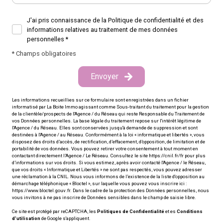
J'ai pris connaissance de la Politique de confidentialité et des
informations relatives au traitement de mes données
personnelles *
* Champs obligatoires
Envoyer
Les informations recueillies sur ce formulaire sont enregistrées dans un fichier
informatisé par La Boite Immo agissant comme Sous-traitant du traitement pour la gestion
de la clientèle/prospects de l'Agence / du Réseau qui reste Responsable du Traitement de
vos Données personnelles. La base légale du traitement repose sur l'intérêt légitime de
l'Agence / du Réseau. Elles sont conservées jusqu'à demande de suppression et sont
destinées à l'Agence / au Réseau. Conformément à la loi « informatique et libertés », vous
disposez des droits d’accès, de rectification, d’effacement, d’opposition, de limitation et de
portabilité de vos données. Vous pouvez retirer votre consentement à tout moment en
contactant directement l’Agence / Le Réseau. Consultez le site
https://cnil.fr/fr
pour plus
d’informations sur vos droits. Si vous estimez, après avoir contacté l'Agence / le Réseau,
que vos droits « Informatique et Libertés » ne sont pas respectés, vous pouvez adresser
une réclamation à la CNIL. Nous vous informons de l’existence de la liste d'opposition au
démarchage téléphonique « Bloctel », sur laquelle vous pouvez vous inscrire ici :
https://www.bloctel.gouv.fr
. Dans le cadre de la protection des Données personnelles, nous
vous invitons à ne pas inscrire de Données sensibles dans le champ de saisie libre.
Ce site est protégé par reCAPTCHA, les
Politiques de Confidentialité
et es
Conditions
d'utilisation
de Google s'appliquent.