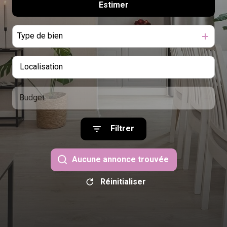
candidater
Estimer
à l'année
Type de bien
Budget
Filtrer
Aucune annonce trouvée
Réinitialiser