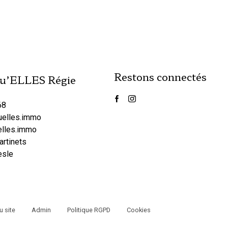
Restons connectés
u’ELLES Régie
68
uelles.immo
elles.immo
artinets
esle
u site
Admin
Politique RGPD
Cookies