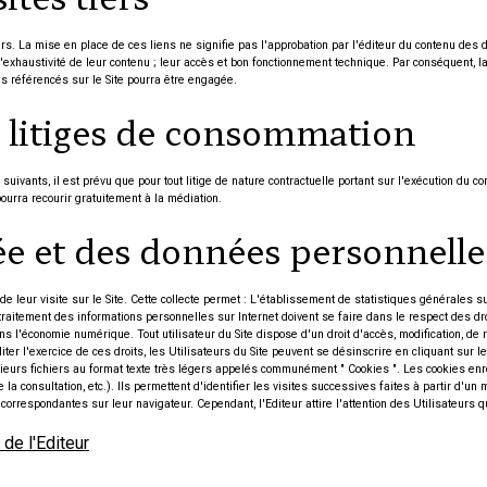
ers. La mise en place de ces liens ne signifie pas l'approbation par l'éditeur du contenu des
, ou l'exhaustivité de leur contenu ; leur accès et bon fonctionnement technique. Par conséquent,
tes référencés sur le Site pourra être engagée.
s litiges de consommation
vants, il est prévu que pour tout litige de nature contractuelle portant sur l'exécution du co
ourra recourir gratuitement à la médiation.
vée et des données personnelle
de leur visite sur le Site. Cette collecte permet : L'établissement de statistiques générales su
e traitement des informations personnelles sur Internet doivent se faire dans le respect des 
s l'économie numérique. Tout utilisateur du Site dispose d'un droit d'accès, modification, de
iter l'exercice de ces droits, les Utilisateurs du Site peuvent se désinscrire en cliquant sur
ieurs fichiers au format texte très légers appelés communément " Cookies ". Les cookies enregi
e la consultation, etc.). Ils permettent d'identifier les visites successives faites à partir d'
correspondantes sur leur navigateur. Cependant, l'Editeur attire l'attention des Utilisateurs qu
de l'Editeur