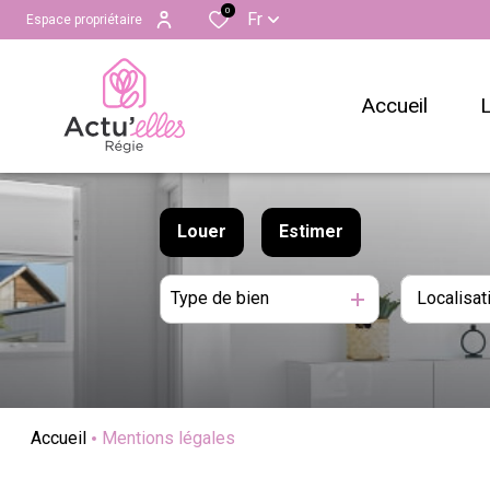
0
Fr
Espace propriétaire
accueil
Louer
Estimer
Locations
Type de bien
à l'année
Locations pro
Accueil
Mentions légales