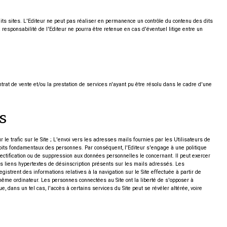
 dits sites. L'Editeur ne peut pas réaliser en permanence un contrôle du contenu des dits
 la responsabilité de l'Editeur ne pourra être retenue en cas d'éventuel litige entre un
ntrat de vente et/ou la prestation de services n'ayant pu être résolu dans le cadre d'une
s
r le trafic sur le Site ; L'envoi vers les adresses mails fournies par les Utilisateurs de
droits fondamentaux des personnes. Par conséquent, l'Editeur s'engage à une politique
 rectification ou de suppression aux données personnelles le concernant. Il peut exercer
 les liens hypertextes de désinscription présents sur les mails adressés. Les
strent des informations relatives à la navigation sur le Site effectuée à partir de
un même ordinateur. Les personnes connectées au Site ont la liberté de s'opposer à
e, dans un tel cas, l'accès à certains services du Site peut se révéler altérée, voire