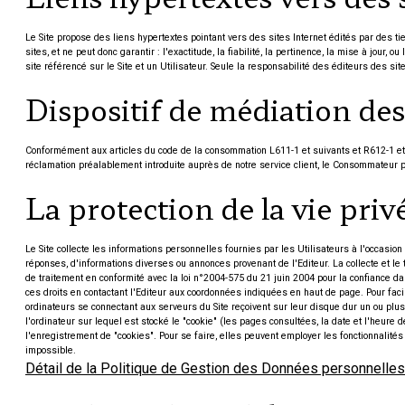
Le Site propose des liens hypertextes pointant vers des sites Internet édités par des ti
sites, et ne peut donc garantir : l'exactitude, la fiabilité, la pertinence, la mise à jour
site référencé sur le Site et un Utilisateur. Seule la responsabilité des éditeurs des si
Dispositif de médiation de
Conformément aux articles du code de la consommation L611-1 et suivants et R612-1 et sui
réclamation préalablement introduite auprès de notre service client, le Consommateur p
La protection de la vie pri
Le Site collecte les informations personnelles fournies par les Utilisateurs à l'occasion 
réponses, d'informations diverses ou annonces provenant de l'Editeur. La collecte et l
de traitement en conformité avec la loi n°2004-575 du 21 juin 2004 pour la confiance dan
ces droits en contactant l'Editeur aux coordonnées indiquées en haut de page. Pour facil
ordinateurs se connectant aux serveurs du Site reçoivent sur leur disque dur un ou plus
l'ordinateur sur lequel est stocké le "cookie" (les pages consultées, la date et l'heure d
l'enregistrement de "cookies". Pour se faire, elles peuvent employer les fonctionnalités 
impossible.
Détail de la Politique de Gestion des Données personnelles 