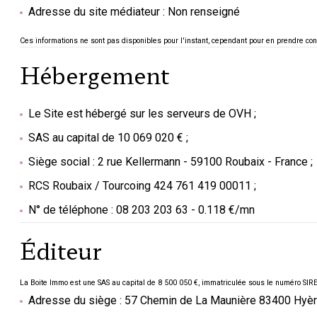
Adresse du site médiateur : Non renseigné
Ces informations ne sont pas disponibles pour l'instant, cependant pour en prendre 
Hébergement
Le Site est hébergé sur les serveurs de OVH ;
SAS au capital de 10 069 020 € ;
Siège social : 2 rue Kellermann - 59100 Roubaix - France ;
RCS Roubaix / Tourcoing 424 761 419 00011 ;
N° de téléphone : 08 203 203 63 - 0.118 €/mn
Éditeur
La Boite Immo est une SAS au capital de 8 500 050 €, immatriculée sous le numéro SI
Adresse du siège : 57 Chemin de La Maunière 83400 Hyè