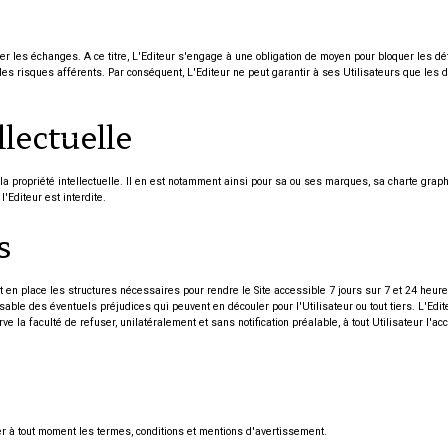
er les échanges. A ce titre, L'Editeur s'engage à une obligation de moyen pour bloquer les 
t les risques afférents. Par conséquent, L'Editeur ne peut garantir à ses Utilisateurs que les
llectuelle
la propriété intellectuelle. Il en est notamment ainsi pour sa ou ses marques, sa charte graphi
'Editeur est interdite.
s
et en place les structures nécessaires pour rendre le Site accessible 7 jours sur 7 et 24 he
ble des éventuels préjudices qui peuvent en découler pour l'Utilisateur ou tout tiers. L'Edit
la faculté de refuser, unilatéralement et sans notification préalable, à tout Utilisateur l'acc
er à tout moment les termes, conditions et mentions d'avertissement.