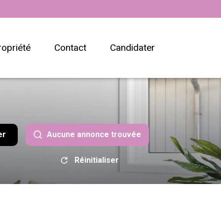
ropriété
contact
candidater
er
Aucune annonce trouvée
Réinitialiser