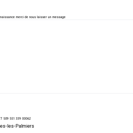
connaissance merci de nous laisser un message
RET 509 551 339 00062
res-les-Palmiers