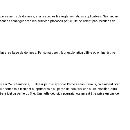
détournements de données, et à respecter les réglementations applicables. Néanmoins,
 données échangées via les services proposés par le Site ne soient pas récoltées de
que, sa base de données. Par conséquent, leur exploitation offline ou online, à titre
ures sur 24. Néanmoins, L'Editeur peut suspendre l'accès sans préavis, notamment pour
eur peut à tout moment supprimer tout ou partie de ses Services ou en modifier leurs
ès à tout ou partie du Site. Une telle décision pourrait notamment être prise en cas de