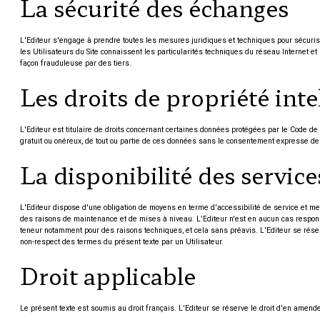
La sécurité des échanges
L'Editeur s'engage à prendre toutes les mesures juridiques et techniques pour sécuris
les Utilisateurs du Site connaissent les particularités techniques du réseau Internet e
façon frauduleuse par des tiers.
Les droits de propriété inte
L'Editeur est titulaire de droits concernant certaines données protégées par le Code de 
gratuit ou onéreux, de tout ou partie de ces données sans le consentement expresse de l
La disponibilité des service
L'Editeur dispose d'une obligation de moyens en terme d'accessibilité de service et m
des raisons de maintenance et de mises à niveau. L'Editeur n'est en aucun cas responsa
teneur notamment pour des raisons techniques, et cela sans préavis. L'Editeur se réserve 
non-respect des termes du présent texte par un Utilisateur.
Droit applicable
Le présent texte est soumis au droit français. L'Editeur se réserve le droit d'en amend