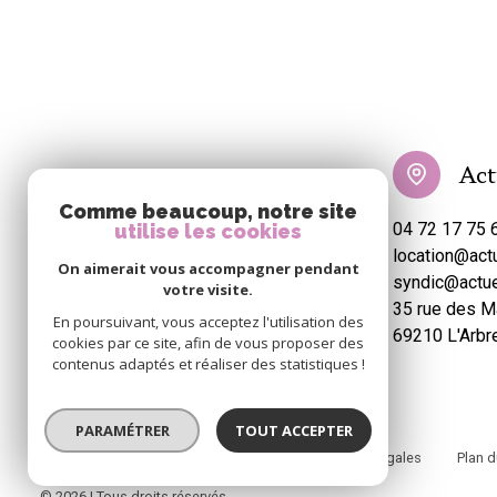
Act
Comme beaucoup, notre site
04 72 17 75 
utilise les cookies
location@act
On aimerait vous accompagner pendant
syndic@actu
votre visite.
35 rue des M
En poursuivant, vous acceptez l'utilisation des
69210 L'Arbr
cookies par ce site, afin de vous proposer des
contenus adaptés et réaliser des statistiques !
PARAMÉTRER
TOUT ACCEPTER
Nos honoraires
Nos partenaires
Mentions légales
Plan d
© 2026 | Tous droits réservés