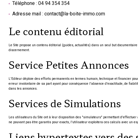
Téléphone : 04 94 354 354
Adresse mail : contact@la-boite-immo.com
Le contenu éditorial
Le Site propose un contenu éditorial (guides, actualités) dans un seul but documentaire e
discernement.
Service Petites Annonces
L'Editeur déploie des efforts permanents en termes humain, technique et financier pour 
erreur involontaire de sa part ayant pour conséquence l'absence d'exactitude, de fiabilit
dans les annonces.
Services de Simulations
Les utilisateurs du Site ont à leur disposition des "simulateurs" permettant d'effectue
ne pouvant pas être garantis pour exacts, l'utilisateur exploitera ces calculs avec un es
Liens hypertextes vers des s