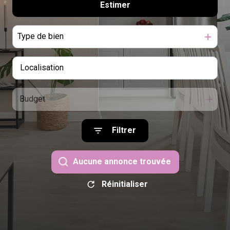
candidater
Estimer
à l'année
Type de bien
Budget
Filtrer
Aucune annonce trouvée
Réinitialiser