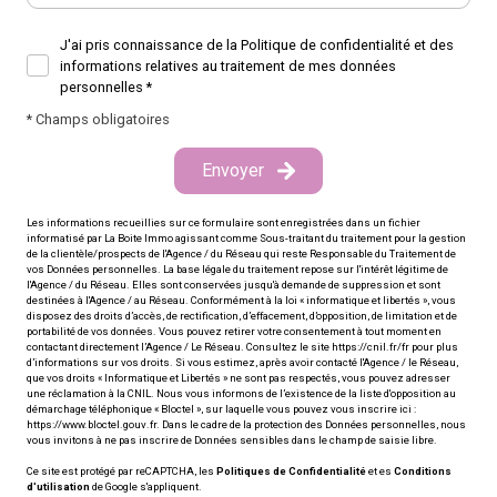
J'ai pris connaissance de la Politique de confidentialité et des
informations relatives au traitement de mes données
personnelles *
* Champs obligatoires
Envoyer
Les informations recueillies sur ce formulaire sont enregistrées dans un fichier
informatisé par La Boite Immo agissant comme Sous-traitant du traitement pour la gestion
de la clientèle/prospects de l'Agence / du Réseau qui reste Responsable du Traitement de
vos Données personnelles. La base légale du traitement repose sur l'intérêt légitime de
l'Agence / du Réseau. Elles sont conservées jusqu'à demande de suppression et sont
destinées à l'Agence / au Réseau. Conformément à la loi « informatique et libertés », vous
disposez des droits d’accès, de rectification, d’effacement, d’opposition, de limitation et de
portabilité de vos données. Vous pouvez retirer votre consentement à tout moment en
contactant directement l’Agence / Le Réseau. Consultez le site
https://cnil.fr/fr
pour plus
d’informations sur vos droits. Si vous estimez, après avoir contacté l'Agence / le Réseau,
que vos droits « Informatique et Libertés » ne sont pas respectés, vous pouvez adresser
une réclamation à la CNIL. Nous vous informons de l’existence de la liste d'opposition au
démarchage téléphonique « Bloctel », sur laquelle vous pouvez vous inscrire ici :
https://www.bloctel.gouv.fr
. Dans le cadre de la protection des Données personnelles, nous
vous invitons à ne pas inscrire de Données sensibles dans le champ de saisie libre.
Ce site est protégé par reCAPTCHA, les
Politiques de Confidentialité
et es
Conditions
d'utilisation
de Google s'appliquent.